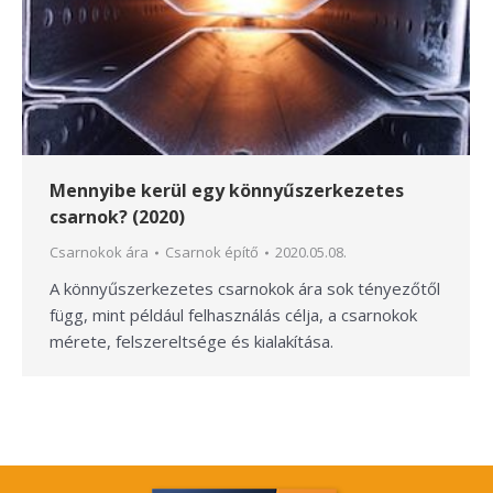
Mennyibe kerül egy könnyűszerkezetes
csarnok? (2020)
Csarnokok ára
Csarnok építő
2020.05.08.
A könnyűszerkezetes csarnokok ára sok tényezőtől
függ, mint például felhasználás célja, a csarnokok
mérete, felszereltsége és kialakítása.