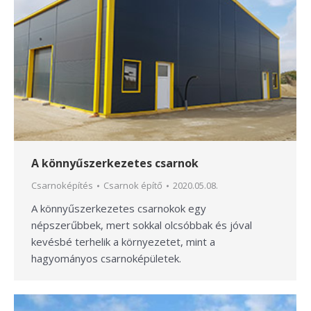
A könnyűszerkezetes csarnok
Csarnoképítés
Csarnok építő
2020.05.08.
A könnyűszerkezetes csarnokok egy
népszerűbbek, mert sokkal olcsóbbak és jóval
kevésbé terhelik a környezetet, mint a
hagyományos csarnoképületek.