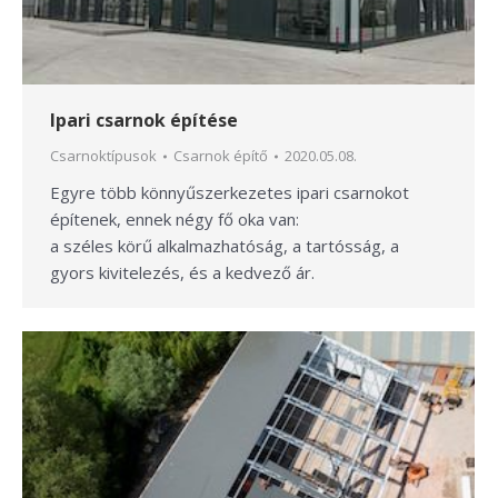
Ipari csarnok építése
Csarnoktípusok
Csarnok építő
2020.05.08.
Egyre több könnyűszerkezetes ipari csarnokot
építenek, ennek négy fő oka van:
a széles körű alkalmazhatóság, a tartósság, a
gyors kivitelezés, és a kedvező ár.