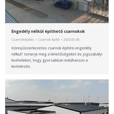
Engedély nélkül építhető csarnokok
Csarnoképítés
Csarnok építő
2020.05.08.
Könnyűszerkezetes csarnok építési engedély
nélkül? Ismerje meg a lehetőségeket és jogszabályi
kivételeket, hogy gyorsabban indulhasson a
kivitelezés.