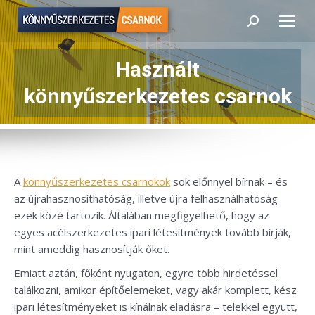
Search:
Használt
Itt vagy:
könnyűszerkezetes csarnok
A
könnyűszerkezetes csarnokok
sok előnnyel bírnak – és
az újrahasznosíthatóság, illetve újra felhasználhatóság
ezek közé tartozik. Általában megfigyelhető, hogy az
egyes acélszerkezetes ipari létesítmények tovább bírják,
mint ameddig hasznosítják őket.
Emiatt aztán, főként nyugaton, egyre több hirdetéssel
találkozni, amikor építőelemeket, vagy akár komplett, kész
ipari létesítményeket is kínálnak eladásra – telekkel együtt,