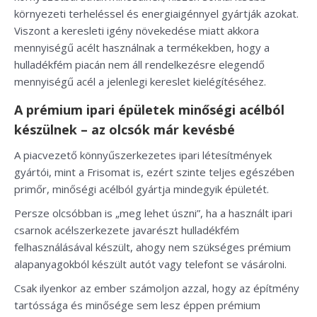
környezeti terheléssel és energiaigénnyel gyártják azokat.
Viszont a keresleti igény növekedése miatt akkora
mennyiségű acélt használnak a termékekben, hogy a
hulladékfém piacán nem áll rendelkezésre elegendő
mennyiségű acél a jelenlegi kereslet kielégítéséhez.
A prémium ipari épületek minőségi acélból
készülnek – az olcsók már kevésbé
A piacvezető könnyűszerkezetes ipari létesítmények
gyártói, mint a Frisomat is, ezért szinte teljes egészében
primőr, minőségi acélból gyártja mindegyik épületét.
Persze olcsóbban is „meg lehet úszni”, ha a használt ipari
csarnok acélszerkezete javarészt hulladékfém
felhasználásával készült, ahogy nem szükséges prémium
alapanyagokból készült autót vagy telefont se vásárolni.
Csak ilyenkor az ember számoljon azzal, hogy az építmény
tartóssága és minősége sem lesz éppen prémium