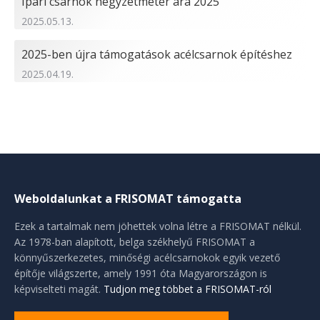
Ipari csarnok négyzetméter ára 2025
2025.05.13.
2025-ben újra támogatások acélcsarnok építéshez
2025.04.19.
Weboldalunkat a FRISOMAT támogatta
Ezek a tartalmak nem jöhettek volna létre a FRISOMAT nélkül.
Az 1978-ban alapított, belga székhelyű FRISOMAT a
könnyűszerkezetes, minőségi acélcsarnokok egyik vezető
építője világszerte, amely 1991 óta Magyarországon is
képviselteti magát.
Tudjon meg többet a FRISOMAT-ról