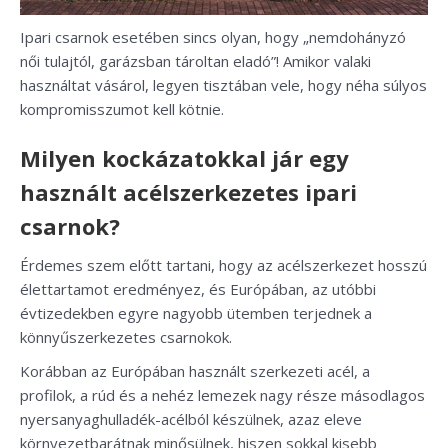
Ipari csarnok esetében sincs olyan, hogy „nemdohányzó
női tulajtól, garázsban tároltan eladó”! Amikor valaki
használtat vásárol, legyen tisztában vele, hogy néha súlyos
kompromisszumot kell kötnie.
Milyen kockázatokkal jár egy
használt acélszerkezetes ipari
csarnok?
Érdemes szem előtt tartani, hogy az acélszerkezet hosszú
élettartamot eredményez, és Európában, az utóbbi
évtizedekben egyre nagyobb ütemben terjednek a
könnyűszerkezetes csarnokok.
Korábban az Európában használt szerkezeti acél, a
profilok, a rúd és a nehéz lemezek nagy része másodlagos
nyersanyaghulladék-acélból készülnek, azaz eleve
környezetbarátnak minősülnek, hiszen sokkal kisebb