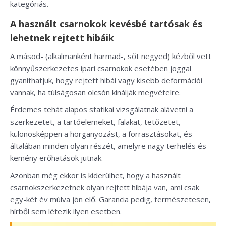
kategóriás.
A használt csarnokok kevésbé tartósak és
lehetnek rejtett hibáik
A másod- (alkalmanként harmad-, sőt negyed) kézből vett
könnyűszerkezetes ipari csarnokok esetében joggal
gyaníthatjuk, hogy rejtett hibái vagy kisebb deformációi
vannak, ha túlságosan olcsón kínálják megvételre.
Érdemes tehát alapos statikai vizsgálatnak alávetni a
szerkezetet, a tartóelemeket, falakat, tetőzetet,
különösképpen a horganyozást, a forrasztásokat, és
általában minden olyan részét, amelyre nagy terhelés és
kemény erőhatások jutnak.
Azonban még ekkor is kiderülhet, hogy a használt
csarnokszerkezetnek olyan rejtett hibája van, ami csak
egy-két év múlva jön elő. Garancia pedig, természetesen,
hírből sem létezik ilyen esetben.