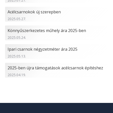
2025.07.21.
Acélcsarnokok új szerepben
2025.05.27.
Könnyűszerkezetes műhely ára 2025-ben
2025.05.24.
Ipari csarnok négyzetméter ára 2025
2025.05.13.
2025-ben újra támogatások acélcsarnok építéshez
2025.04.19.