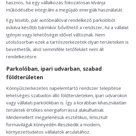
hasznos, ha egy vállalkozás fokozatosan kívánja
működésébe integrálni a megújuló energiák használatát.
Egy kisebb, pár autóbeállóval rendelkező parkolóból
indulva később bármikor bővíthető a rendszer, ha a vállalat
igényei vagy lehetőségei idővel változnak. Nem
utolsósorban ezek a tartószerkezetek olyan területeken is
bevethetők, ahol semmiféle tetőfelület nem áll
rendelkezésre.
Parkolóban, ipari udvarban, szabad
földterületen
Könnyűszerkezetes napelemtartó rendszer telepítése
lehetséges szabadon álló földterületeken, ipari udvarokon
vagy vállalati parkolókban is. Így a korábban kihasználatlan
területek értékes energiaforrássá alakulhatnak.
Mindemellett megjelenésük esztétikus, letisztult
formaviláguk könnyedén illeszkedik a modern,
környezettudatos vállalatok arculatához.