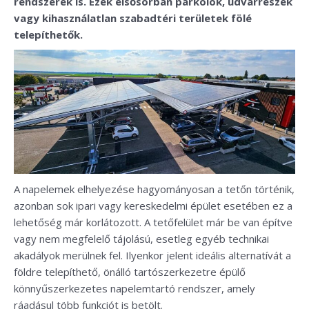
rendszerek is. Ezek elsősorban parkolók, udvarrészek
vagy kihasználatlan szabadtéri területek fölé
telepíthetők.
A napelemek elhelyezése hagyományosan a tetőn történik,
azonban sok ipari vagy kereskedelmi épület esetében ez a
lehetőség már korlátozott. A tetőfelület már be van építve
vagy nem megfelelő tájolású, esetleg egyéb technikai
akadályok merülnek fel. Ilyenkor jelent ideális alternatívát a
földre telepíthető, önálló tartószerkezetre épülő
könnyűszerkezetes napelemtartó rendszer, amely
ráadásul több funkciót is betölt.