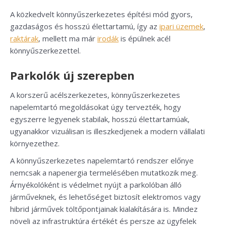
A közkedvelt könnyűszerkezetes építési mód gyors,
gazdaságos és hosszú élettartamú, így az
ipari üzemek
,
raktárak
, mellett ma már
irodák
is épülnek acél
könnyűszerkezettel.
Parkolók új szerepben
A korszerű acélszerkezetes, könnyűszerkezetes
napelemtartó megoldásokat úgy tervezték, hogy
egyszerre legyenek stabilak, hosszú élettartamúak,
ugyanakkor vizuálisan is illeszkedjenek a modern vállalati
környezethez.
A könnyűszerkezetes napelemtartó rendszer előnye
nemcsak a napenergia termelésében mutatkozik meg.
Árnyékolóként is védelmet nyújt a parkolóban álló
járműveknek, és lehetőséget biztosít elektromos vagy
hibrid járművek töltőpontjainak kialakítására is. Mindez
növeli az infrastruktúra értékét és persze az ügyfelek