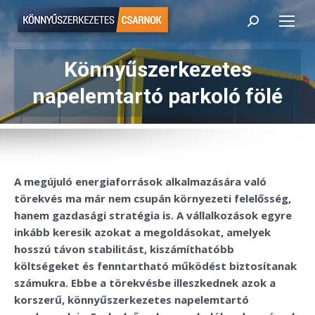
Search:
Könnyűszerkezetes
Itt vagy:
napelemtartó parkoló fölé
A megújuló energiaforrások alkalmazására való
törekvés ma már nem csupán környezeti felelősség,
hanem gazdasági stratégia is. A vállalkozások egyre
inkább keresik azokat a megoldásokat, amelyek
hosszú távon stabilitást, kiszámíthatóbb
költségeket és fenntartható működést biztosítanak
számukra. Ebbe a törekvésbe illeszkednek azok a
korszerű, könnyűszerkezetes napelemtartó