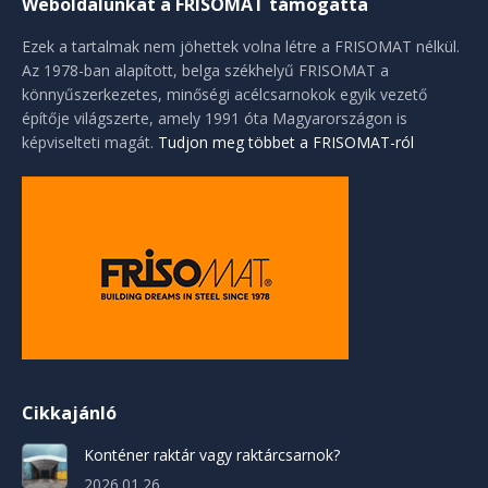
Weboldalunkat a FRISOMAT támogatta
Ezek a tartalmak nem jöhettek volna létre a FRISOMAT nélkül.
Az 1978-ban alapított, belga székhelyű FRISOMAT a
könnyűszerkezetes, minőségi acélcsarnokok egyik vezető
építője világszerte, amely 1991 óta Magyarországon is
képviselteti magát.
Tudjon meg többet a FRISOMAT-ról
Cikkajánló
Konténer raktár vagy raktárcsarnok?
2026.01.26.