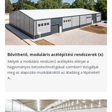
Bővíthető, moduláris acélépítési rendszerek (x)
Melyek a moduláris rendszerű acélépítés előnyei a
hagyományos betontechnológiával szemben? Vizsgáljuk
meg az alapozási munkálatoktól az átadásig a lépéseket!
A…