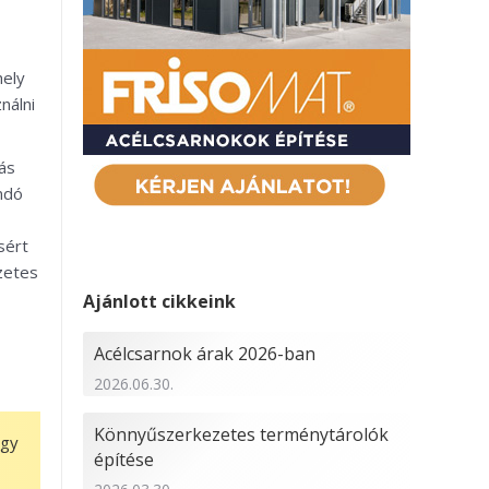
hely
nálni
ás
ndó
sért
őzetes
Ajánlott cikkeink
Acélcsarnok árak 2026-ban
2026.06.30.
Könnyűszerkezetes terménytárolók
ogy
építése