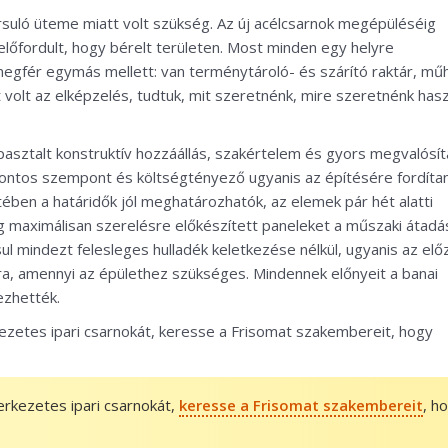
orsuló üteme miatt volt szükség. Az új acélcsarnok megépüléséig
 előfordult, hogy bérelt területen. Most minden egy helyre
 megfér egymás mellett: van terménytároló- és szárító raktár, mű
 volt az elképzelés, tudtuk, mit szeretnénk, mire szeretnénk hasz
pasztalt konstruktív hozzáállás, szakértelem és gyors megvalósít
ontos szempont és költségtényező ugyanis az építésére fordíta
ében a határidők jól meghatározhatók, az elemek pár hét alatti
ilag maximálisan szerelésre előkészített paneleket a műszaki átadá
ásul mindezt felesleges hulladék keletkezése nélkül, ugyanis az el
a, amennyi az épülethez szükséges. Mindennek előnyeit a banai
ezhették.
kezetes ipari csarnokát, keresse a Frisomat szakembereit, hogy
erkezetes ipari csarnokát,
keresse a Frisomat szakembereit
, h