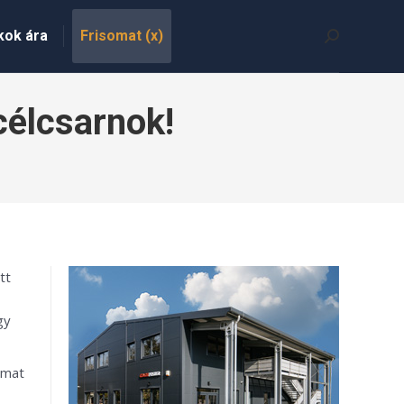
kok ára
Frisomat (x)
Search:
célcsarnok!
tt
gy
omat