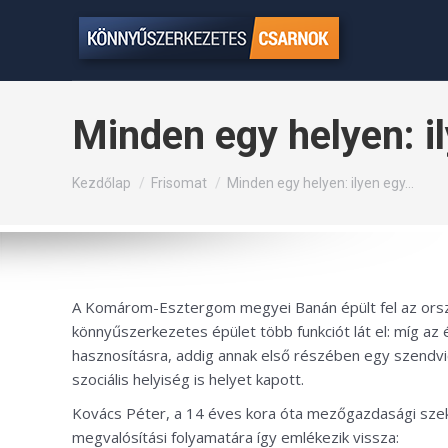
Minden egy helyen: i
Itt vagy:
Kezdőlap
Frisomat
Minden egy helyen: ilyen egy…
A Komárom-Esztergom megyei Banán épült fel az ország
könnyűszerkezetes épület több funkciót lát el: míg a
hasznosításra, addig annak első részében egy szendvi
szociális helyiség is helyet kapott.
Kovács Péter, a 14 éves kora óta mezőgazdasági sze
megvalósítási folyamatára így emlékezik vissza: