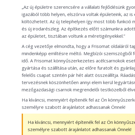
„Az új épületre szerencsére a vállalati fejlődésünk gy
igazából több helyen, elszórva voltak épületeink, az is
költözhetett. Az új telephelyen így most több funkció
és új irodarészleg. Az építkezés előtt számunkra adott
az épületet, tisztában voltunk a méretigényekkel.”
A cég vezetője elmondta, hogy a Frisomat oldaláról ta
mindenképp említésre méltó. Megbízói szemszögből f
idő. A Frisomat könnyűszerkezetes acélcsarnokok eset
gyártása és szállítása után, az előre furatolt és gyár
felelős csapat szintén pár hét alatt összeállítja. Ráad
tervezésnek köszönhetően annyi elem kerül legyártásr
mezőgazdasági csarnok megrendelői testközelből élv
Ha kíváncsi, mennyiért építenék fel az Ön könnyűszer
személyre szabott árajánlatot adhassanak Önnek!
Ha kíváncsi, mennyiért építenék fel az Ön könnyűsz
személyre szabott árajánlatot adhassanak Önnek!