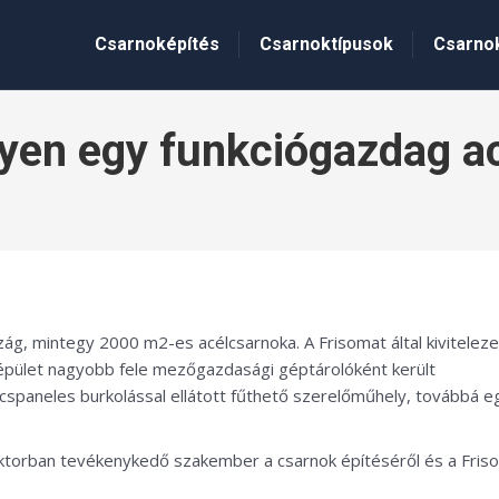
Csarnoképítés
Csarnoktípusok
Csarno
lyen egy funkciógazdag a
, mintegy 2000 m2-es acélcsarnoka. A Frisomat által kiviteleze
z épület nagyobb fele mezőgazdasági géptárolóként került
cspaneles burkolással ellátott fűthető szerelőműhely, továbbá e
ktorban tevékenykedő szakember a csarnok építéséről és a Fris