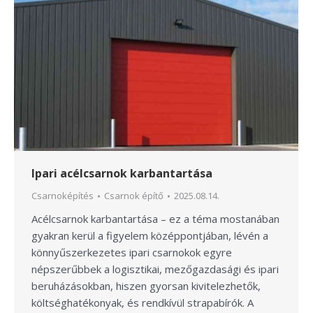
Ipari acélcsarnok karbantartása
Csarnoképítés
Csarnok építő
2025.08.14.
Acélcsarnok karbantartása – ez a téma mostanában
gyakran kerül a figyelem középpontjában, lévén a
könnyűszerkezetes ipari csarnokok egyre
népszerűbbek a logisztikai, mezőgazdasági és ipari
beruházásokban, hiszen gyorsan kivitelezhetők,
költséghatékonyak, és rendkívül strapabírók. A