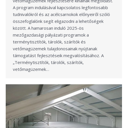
vetőmagüzemek fejlesztésére kínálnak megoldást.
A program indulásával kapcsolatos legfontosabb
tudnivalókról és az acélcsarnokok előnyeiről szóló
összefoglalónk segít eligazodni a lehetőségek
között. A hamarosan induló 2025-ös
mezőgazdasági pályázati programok a
terménytisztítók, tárolók, szárítók és
vetőmagüzemek tulajdonosainak nyújtanak
támogatást fejlesztéseik megvalósításához. A
„Terménytisztítók, tárolók, szárítók,
vetőmagüzemek…