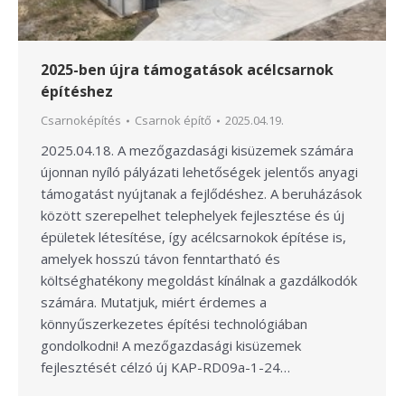
2025-ben újra támogatások acélcsarnok
építéshez
Csarnoképítés
Csarnok építő
2025.04.19.
2025.04.18. A mezőgazdasági kisüzemek számára
újonnan nyíló pályázati lehetőségek jelentős anyagi
támogatást nyújtanak a fejlődéshez. A beruházások
között szerepelhet telephelyek fejlesztése és új
épületek létesítése, így acélcsarnokok építése is,
amelyek hosszú távon fenntartható és
költséghatékony megoldást kínálnak a gazdálkodók
számára. Mutatjuk, miért érdemes a
könnyűszerkezetes építési technológiában
gondolkodni! A mezőgazdasági kisüzemek
fejlesztését célzó új KAP-RD09a-1-24…