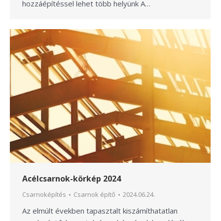
hozzáépítéssel lehet több helyünk A…
Acélcsarnok-körkép 2024
Csarnoképítés
Csarnok építő
2024.06.24.
Az elmúlt években tapasztalt kiszámíthatatlan