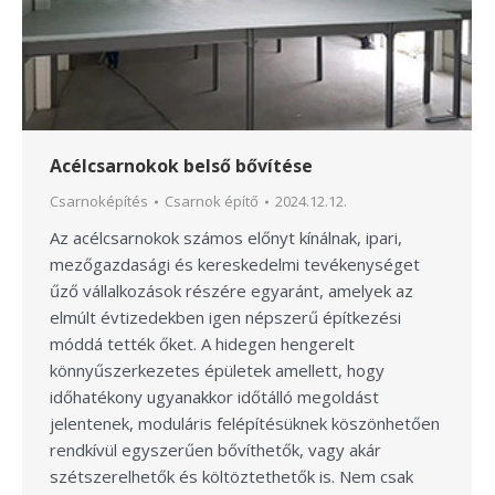
Acélcsarnokok belső bővítése
Csarnoképítés
Csarnok építő
2024.12.12.
Az acélcsarnokok számos előnyt kínálnak, ipari,
mezőgazdasági és kereskedelmi tevékenységet
űző vállalkozások részére egyaránt, amelyek az
elmúlt évtizedekben igen népszerű építkezési
móddá tették őket. A hidegen hengerelt
könnyűszerkezetes épületek amellett, hogy
időhatékony ugyanakkor időtálló megoldást
jelentenek, moduláris felépítésüknek köszönhetően
rendkívül egyszerűen bővíthetők, vagy akár
szétszerelhetők és költöztethetők is. Nem csak