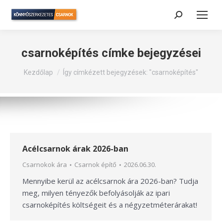
Search:
csarnoképítés
címke bejegyzései
Itt vagy:
Kezdőlap
Így címkézett bejegyzések: "csarnoképítés"
Acélcsarnok árak 2026-ban
Csarnokok ára
Csarnok építő
2026.06.30.
Mennyibe kerül az acélcsarnok ára 2026-ban? Tudja
meg, milyen tényezők befolyásolják az ipari
csarnoképítés költségeit és a négyzetméterárakat!