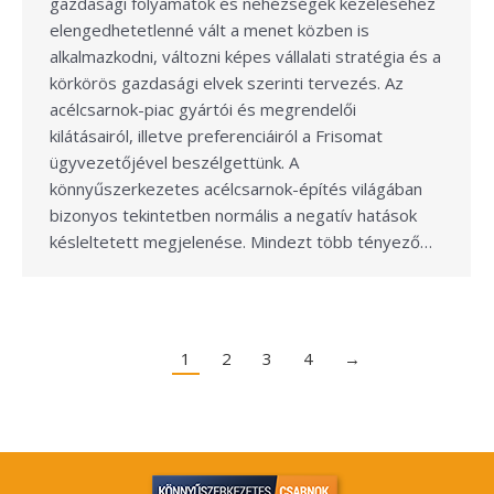
gazdasági folyamatok és nehézségek kezeléséhez
elengedhetetlenné vált a menet közben is
alkalmazkodni, változni képes vállalati stratégia és a
körkörös gazdasági elvek szerinti tervezés. Az
acélcsarnok-piac gyártói és megrendelői
kilátásairól, illetve preferenciáiról a Frisomat
ügyvezetőjével beszélgettünk. A
könnyűszerkezetes acélcsarnok-építés világában
bizonyos tekintetben normális a negatív hatások
késleltetett megjelenése. Mindezt több tényező…
1
2
3
4
→