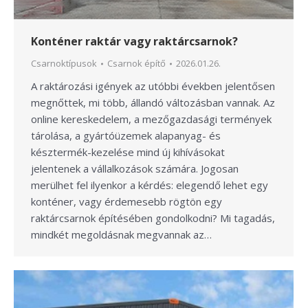
Konténer raktár vagy raktárcsarnok?
Csarnoktípusok
Csarnok építő
2026.01.26.
A raktározási igények az utóbbi években jelentősen
megnőttek, mi több, állandó változásban vannak. Az
online kereskedelem, a mezőgazdasági termények
tárolása, a gyártóüzemek alapanyag- és
késztermék-kezelése mind új kihívásokat
jelentenek a vállalkozások számára. Jogosan
merülhet fel ilyenkor a kérdés: elegendő lehet egy
konténer, vagy érdemesebb rögtön egy
raktárcsarnok építésében gondolkodni? Mi tagadás,
mindkét megoldásnak megvannak az…