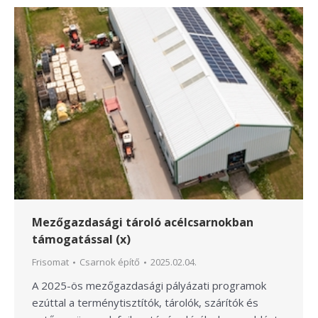
Mezőgazdasági tároló acélcsarnokban
támogatással (x)
Frisomat
Csarnok építő
2025.02.04.
A 2025-ös mezőgazdasági pályázati programok
ezúttal a terménytisztítók, tárolók, szárítók és