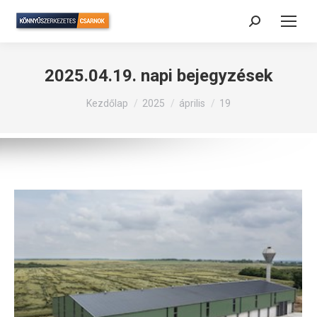
Search:
2025.04.19.
napi bejegyzések
Itt vagy:
Kezdőlap
2025
április
19