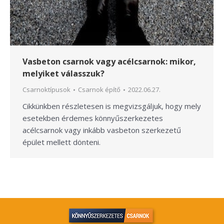
Vasbeton csarnok vagy acélcsarnok: mikor,
melyiket válasszuk?
Csarnoktípusok
Csarnok építő
2022.06.27.
Cikkünkben részletesen is megvizsgáljuk, hogy mely
esetekben érdemes könnyűszerkezetes
acélcsarnok vagy inkább vasbeton szerkezetű
épület mellett dönteni.