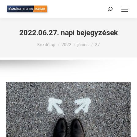
Search:
2022.06.27.
napi bejegyzések
Itt vagy:
Kezdőlap
2022
június
27