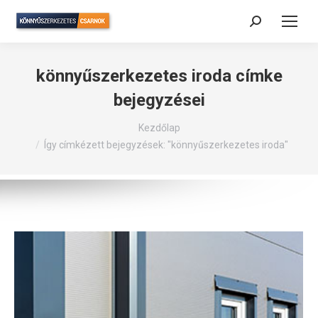
Search:
könnyűszerkezetes iroda
címke
bejegyzései
Itt vagy:
Kezdőlap
Így címkézett bejegyzések: "könnyűszerkezetes iroda"