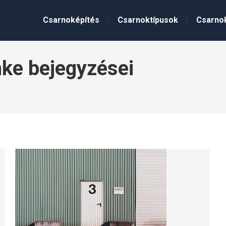
Csarnoképítés
Csarnoktípusok
Csarno
ke bejegyzései