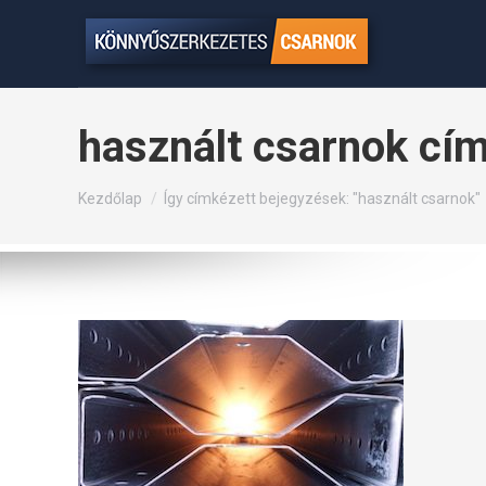
használt csarnok
cím
Itt vagy:
Kezdőlap
Így címkézett bejegyzések: "használt csarnok"