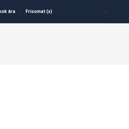
kok ára
Frisomat (x)
Search: